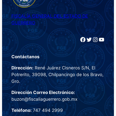
FISCALÍA GENERAL DEL ESTADO DE
GUERRERO
Facebook
Twitter
Instagram
YouTube
Contáctanos
Dirección:
René Juárez Cisneros S/N, El
Potrerito, 39098, Chilpancingo de los Bravo,
Gro.
Dirección Correo Electrónico:
buzon@fiscaliaguerrero.gob.mx
Teléfono:
747 494 2999