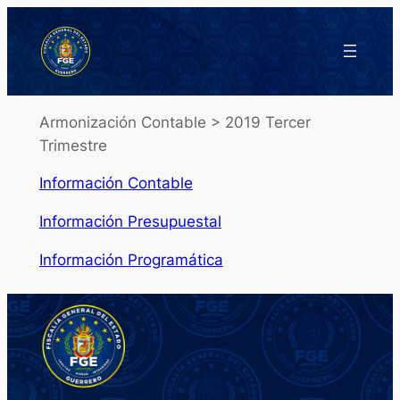
Saltar
al
contenido
Armonización Contable > 2019 Tercer
Trimestre
Información Contable
Información Presupuestal
Información Programática