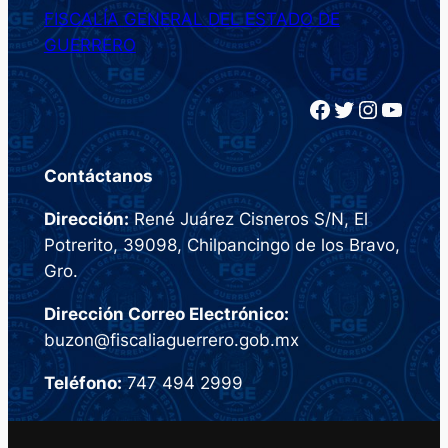
FISCALÍA GENERAL DEL ESTADO DE
GUERRERO
Facebook
Twitter
Instagram
YouTube
Contáctanos
Dirección:
René Juárez Cisneros S/N, El
Potrerito, 39098, Chilpancingo de los Bravo,
Gro.
Dirección Correo Electrónico:
buzon@fiscaliaguerrero.gob.mx
Teléfono:
747 494 2999