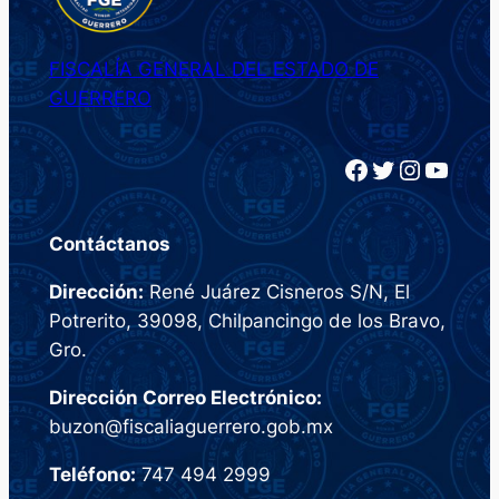
FISCALÍA GENERAL DEL ESTADO DE
GUERRERO
Facebook
Twitter
Instagram
YouTube
Contáctanos
Dirección:
René Juárez Cisneros S/N, El
Potrerito, 39098, Chilpancingo de los Bravo,
Gro.
Dirección Correo Electrónico:
buzon@fiscaliaguerrero.gob.mx
Teléfono:
747 494 2999