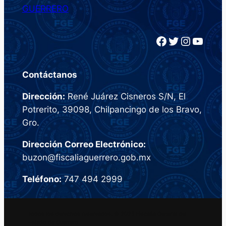
GUERRERO
Facebook
Twitter
Instagram
YouTube
Contáctanos
Dirección:
René Juárez Cisneros S/N, El
Potrerito, 39098, Chilpancingo de los Bravo,
Gro.
Dirección Correo Electrónico:
buzon@fiscaliaguerrero.gob.mx
Teléfono:
747 494 2999
Todos los derechos reservados. © 2023 Fiscalia General del
Estado de Guerrero