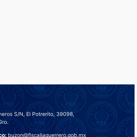
eros S/N, El Potrerito, 39098,
Gro.
co:
buzon@fiscaliaguerrero.gob.mx