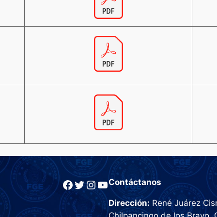
Facebook
Twitter
Instagram
YouTube
Contáctanos
Dirección:
René Juárez Cisn
Chilpancingo de los Bravo, 