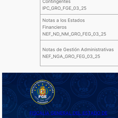
Contingentes
IPC_GRO_FGE_03_25
Notas a los Estados
Financieros
NEF_ND_NM_GRO_FEG_03_25
Notas de Gestión Administrativas
NEF_NGA_GRO_FEG_03_25
FISCALÍA GENERAL DEL ESTADO DE