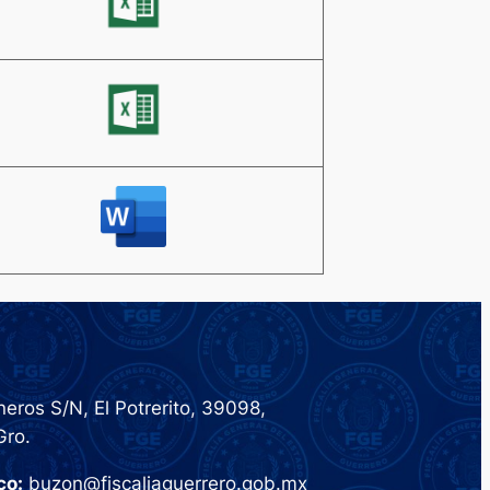
eros S/N, El Potrerito, 39098,
Gro.
co:
buzon@fiscaliaguerrero.gob.mx