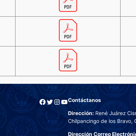
Facebook
Twitter
Instagram
YouTube
Contáctanos
Dirección:
René Juárez Cisn
Chilpancingo de los Bravo, 
Dirección Correo Electróni