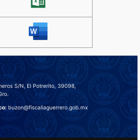
eros S/N, El Potrerito, 39098,
Gro.
co:
buzon@fiscaliaguerrero.gob.mx