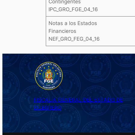
Contingentes
IPC_GRO_FGE_04_16
Notas a los Estados
Financieros
NEF_GRO_FEG_04_16
FISCALÍA GENERAL DEL ESTADO DE
GUERRERO