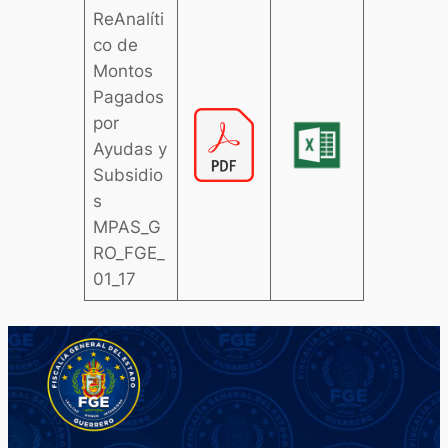
ReAnalíti
co de
Montos
Pagados
por
Ayudas y
Subsidio
s
MPAS_G
RO_FGE_
01_17