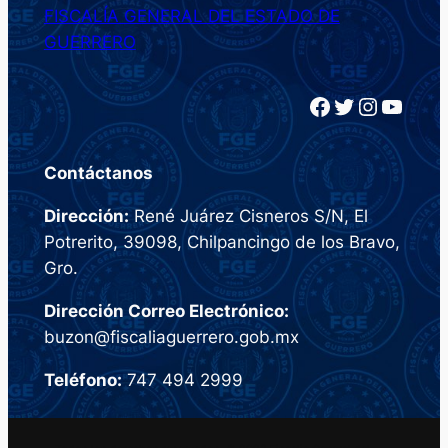
FISCALÍA GENERAL DEL ESTADO DE
GUERRERO
Facebook
Twitter
Instagram
YouTube
Contáctanos
Dirección:
René Juárez Cisneros S/N, El
Potrerito, 39098, Chilpancingo de los Bravo,
Gro.
Dirección Correo Electrónico:
buzon@fiscaliaguerrero.gob.mx
Teléfono:
747 494 2999