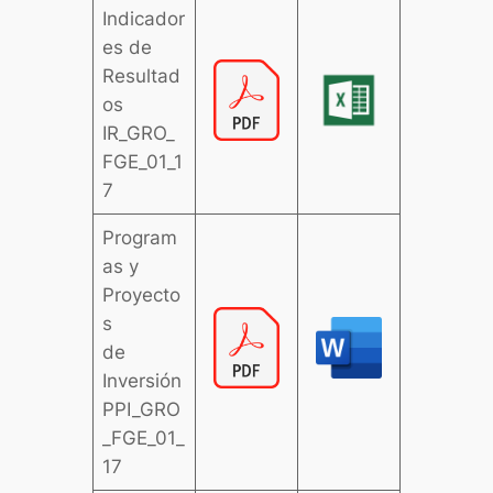
Indicador
es de
Resultad
os
IR_GRO_
FGE_01_1
7
Program
as y
Proyecto
s
de
Inversión
PPI_GRO
_FGE_01_
17