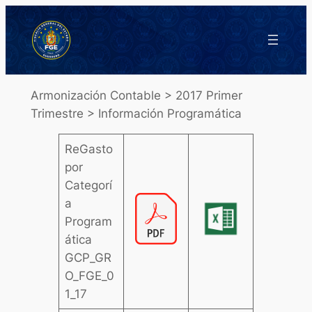
Saltar
al
contenido
Armonización Contable > 2017 Primer
Trimestre > Información Programática
ReGasto
por
Categorí
a
Program
ática
GCP_GR
O_FGE_0
1_17