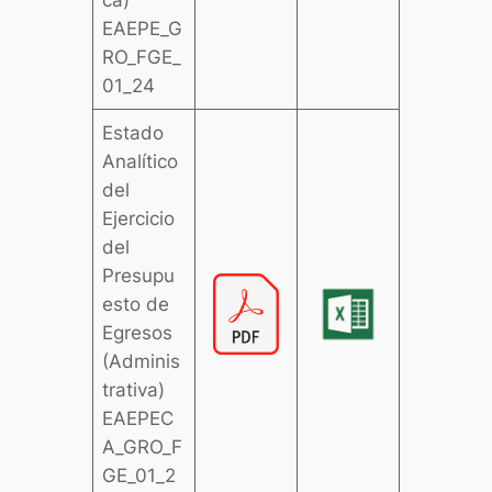
ca)
EAEPE_G
RO_FGE_
01_24
Estado
Analítico
del
Ejercicio
del
Presupu
esto de
Egresos
(Adminis
trativa)
EAEPEC
A_GRO_F
GE_01_2