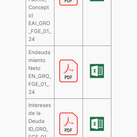
Concept
o)
EAI_GRO
_FGE_01_
24
Endeuda
miento
Neto
EN_GRO_
FGE_01_
24
Intereses
de la
Deuda
ID_GRO_