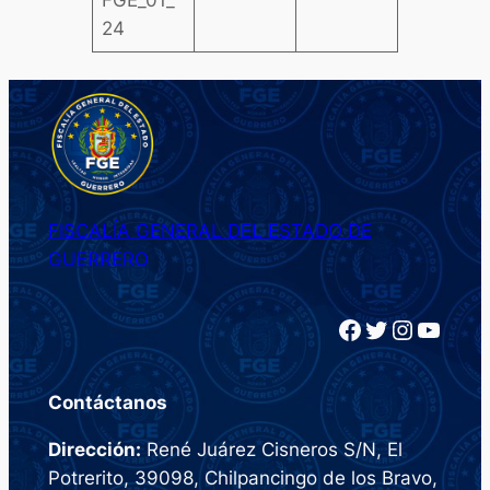
FGE_01_
24
FISCALÍA GENERAL DEL ESTADO DE
GUERRERO
Facebook
Twitter
Instagram
YouTube
Contáctanos
Dirección:
René Juárez Cisneros S/N, El
Potrerito, 39098, Chilpancingo de los Bravo,