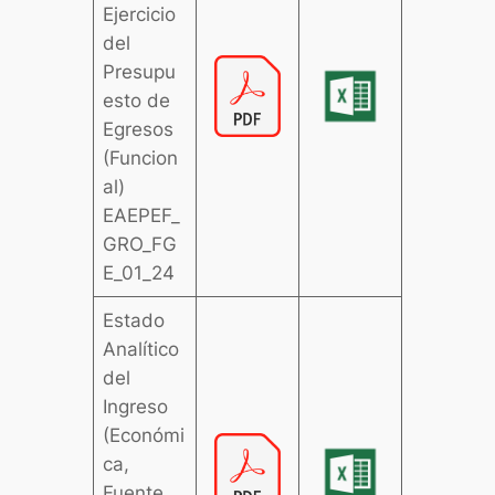
Ejercicio
del
Presupu
esto de
Egresos
(Funcion
al)
EAEPEF_
GRO_FG
E_01_24
Estado
Analítico
del
Ingreso
(Económi
ca,
Fuente,