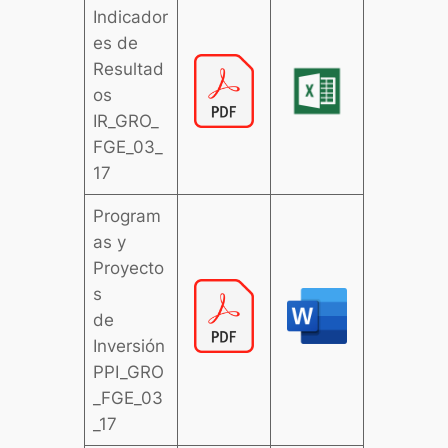
Indicador
es de
Resultad
os
IR_GRO_
FGE_03_
17
Program
as y
Proyecto
s
de
Inversión
PPI_GRO
_FGE_03
_17