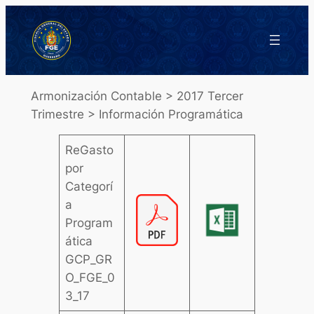
Saltar
al
contenido
Armonización Contable > 2017 Tercer
Trimestre > Información Programática
ReGasto
por
Categorí
a
Program
ática
GCP_GR
O_FGE_0
3_17