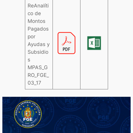
ReAnalíti
co de
Montos
Pagados
por
Ayudas y
Subsidio
s
MPAS_G
RO_FGE_
03_17