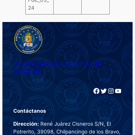
FGE_03_
24
FISCALÍA GENERAL DEL ESTADO DE
GUERRERO
Facebook
Twitter
Instagram
YouTube
Contáctanos
Dirección:
René Juárez Cisneros S/N, El
Potrerito, 39098, Chilpancingo de los Bravo,