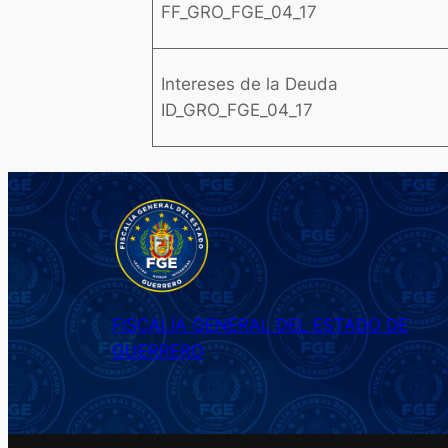
FF_GRO_FGE_04_17
Intereses de la Deuda
ID_GRO_FGE_04_17
FISCALÍA GENERAL DEL ESTADO DE
GUERRERO