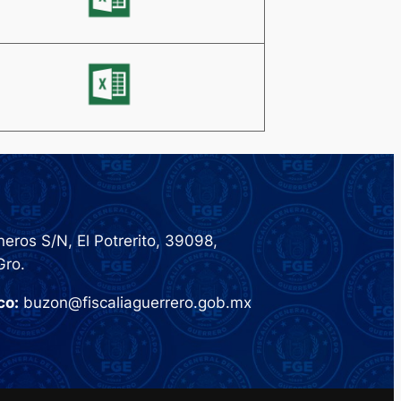
eros S/N, El Potrerito, 39098,
Gro.
co:
buzon@fiscaliaguerrero.gob.mx