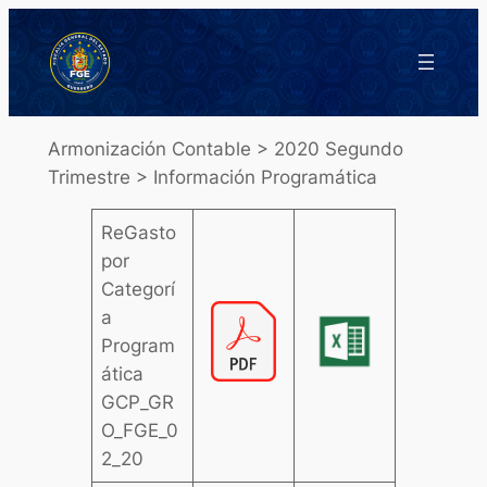
Saltar
al
contenido
Armonización Contable > 2020 Segundo
Trimestre > Información Programática
ReGasto
por
Categorí
a
Program
ática
GCP_GR
O_FGE_0
2_20