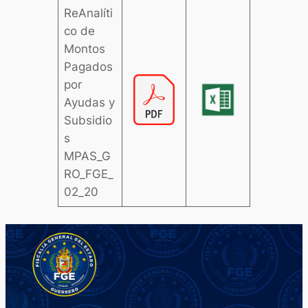
ReAnalíti
co de
Montos
Pagados
por
Ayudas y
Subsidio
s
MPAS_G
RO_FGE_
02_20