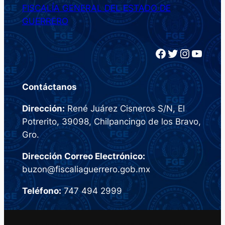
FISCALÍA GENERAL DEL ESTADO DE
GUERRERO
Facebook
Twitter
Instagram
YouTube
Contáctanos
Dirección:
René Juárez Cisneros S/N, El
Potrerito, 39098, Chilpancingo de los Bravo,
Gro.
Dirección Correo Electrónico:
buzon@fiscaliaguerrero.gob.mx
Teléfono:
747 494 2999