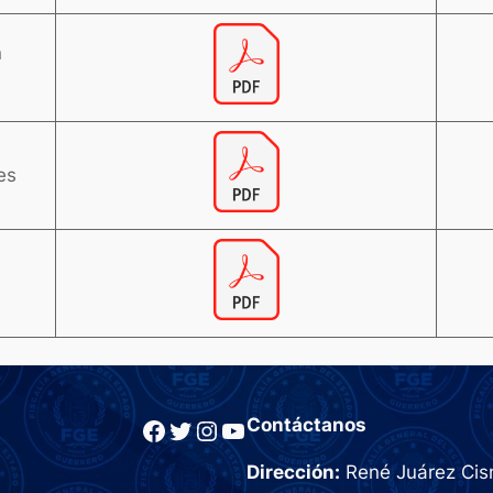
n
es
Facebook
Twitter
Instagram
YouTube
Contáctanos
Dirección:
René Juárez Cisn