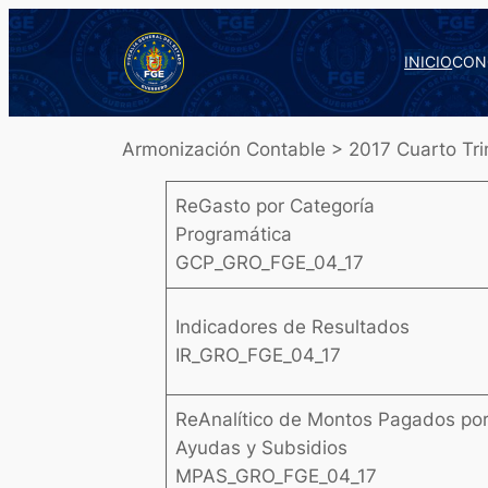
Saltar
al
INICIO
CON
contenido
Armonización Contable > 2017 Cuarto Tri
ReGasto por Categoría
Programática
GCP_GRO_FGE_04_17
Indicadores de Resultados
IR_GRO_FGE_04_17
ReAnalítico de Montos Pagados po
Ayudas y Subsidios
MPAS_GRO_FGE_04_17