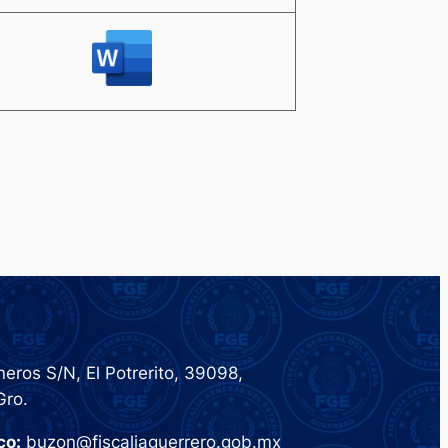
eros S/N, El Potrerito, 39098,
Gro.
co:
buzon@fiscaliaguerrero.gob.mx