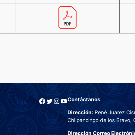
n
Facebook
Twitter
Instagram
YouTube
Contáctanos
Dirección:
René Juárez Cisn
Chilpancingo de los Bravo, 
Dirección Correo Electróni