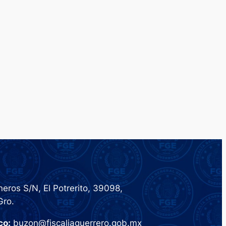
eros S/N, El Potrerito, 39098,
Gro.
co:
buzon@fiscaliaguerrero.gob.mx