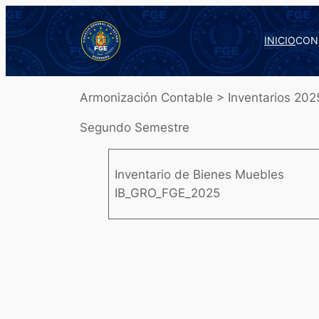
Saltar
al
INICIO
CON
contenido
Armonización Contable > Inventarios 202
Segundo Semestre
Inventario de Bienes Muebles
IB_GRO_FGE_2025