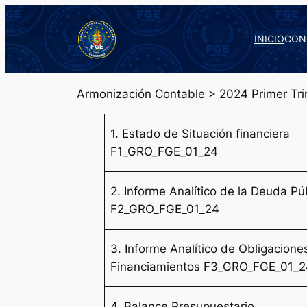
Saltar
al
INICIO
CON
contenido
Armonización Contable > 2024 Primer Trim
1. Estado de Situación financiera
F1_GRO_FGE_01_24
2. Informe Analítico de la Deuda Pú
F2_GRO_FGE_01_24
3. Informe Analítico de Obligacione
Financiamientos F3_GRO_FGE_01_
4. Balance Presupuestario