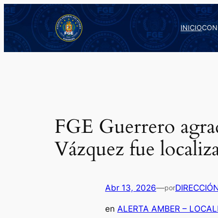
Saltar
al
INICIO
CON
contenido
FGE Guerrero agrad
Vázquez fue localiza
Abr 13, 2026
—
DIRECCIÓ
por
en
ALERTA AMBER – LOCAL