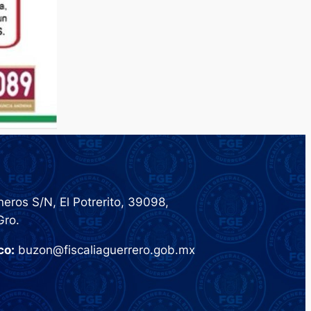
eros S/N, El Potrerito, 39098,
Gro.
co:
buzon@fiscaliaguerrero.gob.mx