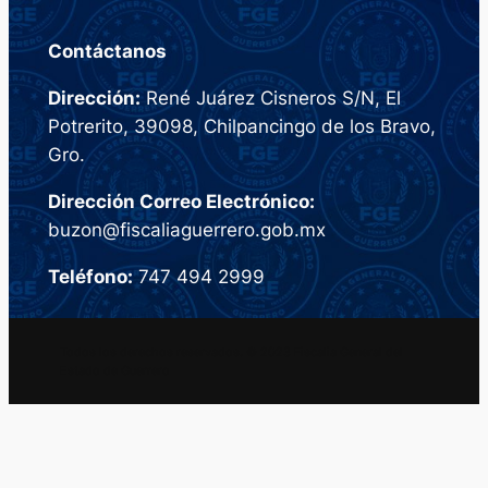
Contáctanos
Dirección:
René Juárez Cisneros S/N, El
Potrerito, 39098, Chilpancingo de los Bravo,
Gro.
Dirección Correo Electrónico:
buzon@fiscaliaguerrero.gob.mx
Teléfono:
747 494 2999
Todos los derechos reservados. © 2023 Fiscalia General del
Estado de Guerrero