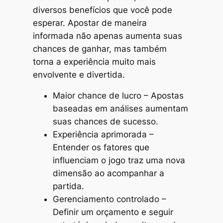
diversos benefícios que você pode
esperar. Apostar de maneira
informada não apenas aumenta suas
chances de ganhar, mas também
torna a experiência muito mais
envolvente e divertida.
Maior chance de lucro – Apostas
baseadas em análises aumentam
suas chances de sucesso.
Experiência aprimorada –
Entender os fatores que
influenciam o jogo traz uma nova
dimensão ao acompanhar a
partida.
Gerenciamento controlado –
Definir um orçamento e seguir