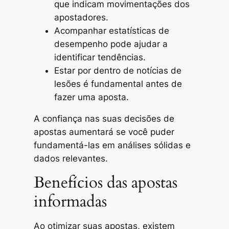
que indicam movimentações dos
apostadores.
Acompanhar estatísticas de
desempenho pode ajudar a
identificar tendências.
Estar por dentro de notícias de
lesões é fundamental antes de
fazer uma aposta.
A confiança nas suas decisões de
apostas aumentará se você puder
fundamentá-las em análises sólidas e
dados relevantes.
Benefícios das apostas
informadas
Ao otimizar suas apostas, existem