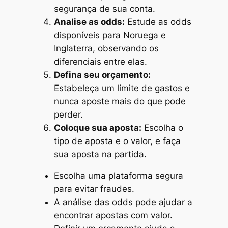
segurança de sua conta.
Analise as odds:
Estude as odds
disponíveis para Noruega e
Inglaterra, observando os
diferenciais entre elas.
Defina seu orçamento:
Estabeleça um limite de gastos e
nunca aposte mais do que pode
perder.
Coloque sua aposta:
Escolha o
tipo de aposta e o valor, e faça
sua aposta na partida.
Escolha uma plataforma segura
para evitar fraudes.
A análise das odds pode ajudar a
encontrar apostas com valor.