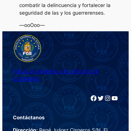
combatir la delincuencia y fortalecer la
seguridad de las y los guerrerenses.
—ooOoo—
FISCALÍA GENERAL DEL ESTADO DE
GUERRERO
Facebook
Twitter
Instagram
YouTube
Contáctanos
Dirección:
René Juárez Cisneros S/N, El