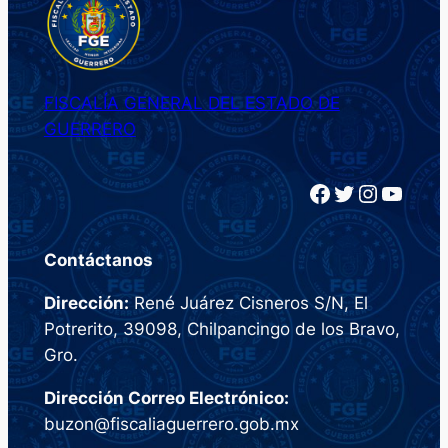
FISCALÍA GENERAL DEL ESTADO DE
GUERRERO
Facebook
Twitter
Instagram
YouTube
Contáctanos
Dirección:
René Juárez Cisneros S/N, El
Potrerito, 39098, Chilpancingo de los Bravo,
Gro.
Dirección Correo Electrónico:
buzon@fiscaliaguerrero.gob.mx