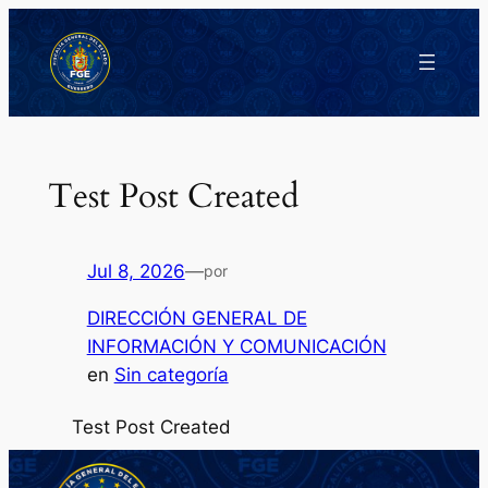
Saltar
al
contenido
Test Post Created
Jul 8, 2026
—
por
DIRECCIÓN GENERAL DE
INFORMACIÓN Y COMUNICACIÓN
en
Sin categoría
Test Post Created