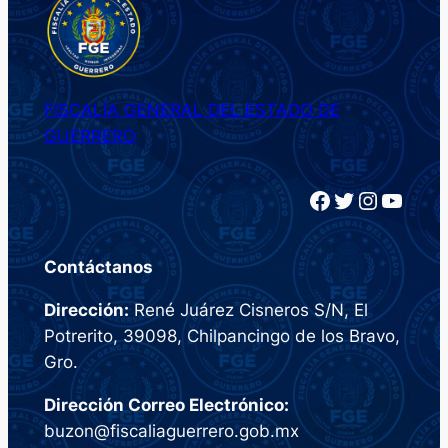
FISCALÍA GENERAL DEL ESTADO DE
GUERRERO
Facebook
Twitter
Instagram
YouTube
Contáctanos
Dirección:
René Juárez Cisneros S/N, El
Potrerito, 39098, Chilpancingo de los Bravo,
Gro.
Dirección Correo Electrónico:
buzon@fiscaliaguerrero.gob.mx