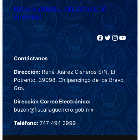
FISCALÍA GENERAL DEL ESTADO DE
GUERRERO
Facebook
Twitter
Instagram
YouTube
Contáctanos
Dirección:
René Juárez Cisneros S/N, El
Potrerito, 39098, Chilpancingo de los Bravo,
Gro.
Dirección Correo Electrónico:
buzon@fiscaliaguerrero.gob.mx
Teléfono:
747 494 2999