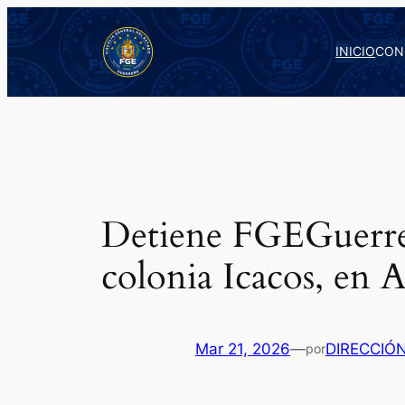
Saltar
al
INICIO
CON
contenido
Detiene FGEGuerrer
colonia Icacos, en 
Mar 21, 2026
—
DIRECCIÓ
por