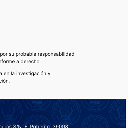
 por su probable responsabilidad
onforme a derecho.
 en la investigación y
ción.
eros S/N, El Potrerito, 39098,