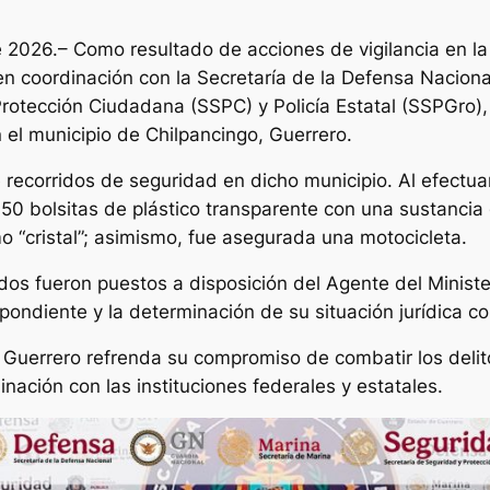
e 2026.– Como resultado de acciones de vigilancia en la c
en coordinación con la Secretaría de la Defensa Nacion
rotección Ciudadana (SSPC) y Policía Estatal (SSPGro), 
n el municipio de Chilpancingo, Guerrero.
e recorridos de seguridad en dicho municipio. Al efectua
a 50 bolsitas de plástico transparente con una sustancia
o “cristal”; asimismo, fue asegurada una motocicleta.
dos fueron puestos a disposición del Agente del Minister
spondiente y la determinación de su situación jurídica 
 Guerrero refrenda su compromiso de combatir los delitos
nación con las instituciones federales y estatales.