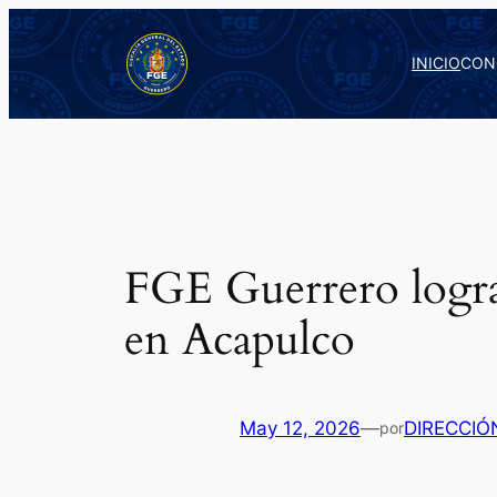
Saltar
al
INICIO
CON
contenido
FGE Guerrero logra 
en Acapulco
May 12, 2026
—
DIRECCIÓ
por