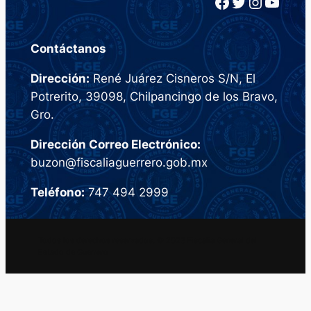
Facebook
Twitter
Instagram
YouTube
Contáctanos
Dirección:
René Juárez Cisneros S/N, El
Potrerito, 39098, Chilpancingo de los Bravo,
Gro.
Dirección Correo Electrónico:
buzon@fiscaliaguerrero.gob.mx
Teléfono:
747 494 2999
Todos los derechos reservados. © 2023 Fiscalia General del
Estado de Guerrero