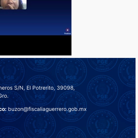
eros S/N, El Potrerito, 39098,
Gro.
co:
buzon@fiscaliaguerrero.gob.mx