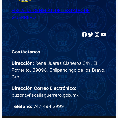
FISCALÍA GENERAL DEL ESTADO DE
GUERRERO
Facebook
Twitter
Instagram
YouTube
Contáctanos
Dirección:
René Juárez Cisneros S/N, El
Potrerito, 39098, Chilpancingo de los Bravo,
Gro.
Dirección Correo Electrónico:
buzon@fiscaliaguerrero.gob.mx
Teléfono:
747 494 2999