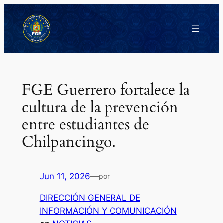
Saltar
al
contenido
FGE Guerrero fortalece la
cultura de la prevención
entre estudiantes de
Chilpancingo.
Jun 11, 2026
—
por
DIRECCIÓN GENERAL DE
INFORMACIÓN Y COMUNICACIÓN