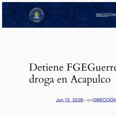
Saltar
al
INICIO
CON
contenido
Detiene FGEGuerrer
droga en Acapulco
Jun 13, 2026
—
DIRECCIÓ
por