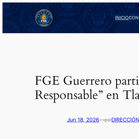
Saltar
al
INICIO
CON
contenido
FGE Guerrero partic
Responsable” en Tl
Jun 18, 2026
—
DIRECCIÓ
por