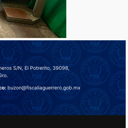
eros S/N, El Potrerito, 39098,
Gro.
co:
buzon@fiscaliaguerrero.gob.mx