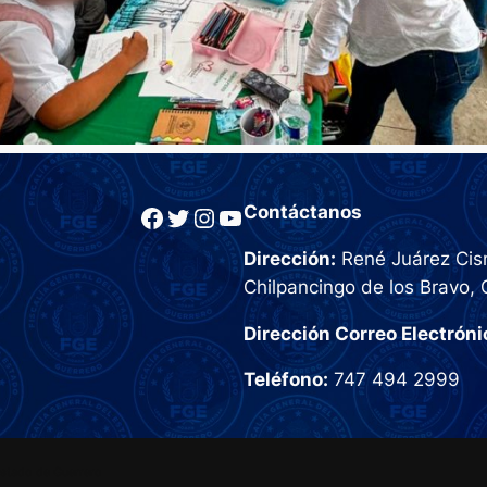
Facebook
Twitter
Instagram
YouTube
Contáctanos
Dirección:
René Juárez Cisn
Chilpancingo de los Bravo, 
Dirección Correo Electróni
Teléfono:
747 494 2999
Estado de Guerrero