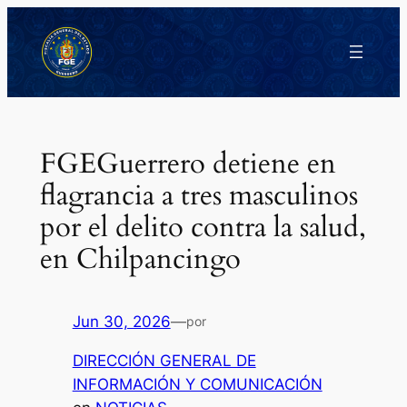
Saltar
al
contenido
FGEGuerrero detiene en
flagrancia a tres masculinos
por el delito contra la salud,
en Chilpancingo
Jun 30, 2026
—
por
DIRECCIÓN GENERAL DE
INFORMACIÓN Y COMUNICACIÓN