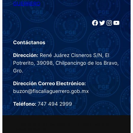
GUERRERO
Facebook
Twitter
Instagram
YouTube
Contáctanos
Dirección:
René Juárez Cisneros S/N, El
Potrerito, 39098, Chilpancingo de los Bravo,
Gro.
Dirección Correo Electrónico:
buzon@fiscaliaguerrero.gob.mx
Teléfono:
747 494 2999
Todos los derechos reservados. © 2023 Fiscalia General del
Estado de Guerrero