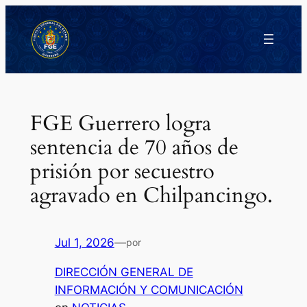
Saltar
al
contenido
FGE Guerrero logra
sentencia de 70 años de
prisión por secuestro
agravado en Chilpancingo.
Jul 1, 2026
—
por
DIRECCIÓN GENERAL DE
INFORMACIÓN Y COMUNICACIÓN