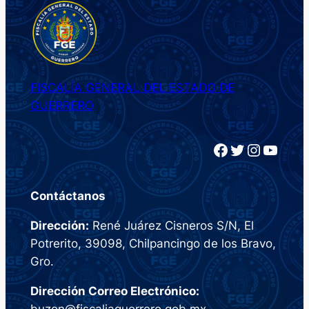
FISCALÍA GENERAL DEL ESTADO DE
GUERRERO
Facebook
Twitter
Instagram
YouTube
Contáctanos
Dirección:
René Juárez Cisneros S/N, El
Potrerito, 39098, Chilpancingo de los Bravo,
Gro.
Dirección Correo Electrónico:
buzon@fiscaliaguerrero.gob.mx