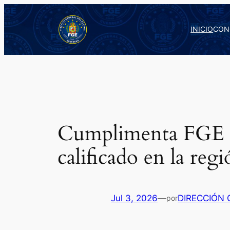
Saltar
al
INICIO
CON
contenido
Cumplimenta FGE G
calificado en la reg
Jul 3, 2026
—
DIRECCIÓN
por