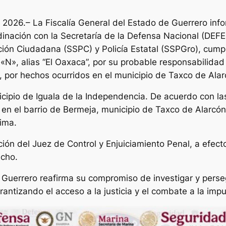
e 2026.– La Fiscalía General del Estado de Guerrero info
rdinación con la Secretaría de la Defensa Nacional (DE
ción Ciudadana (SSPC) y Policía Estatal (SSPGro), cum
N», alias “El Oaxaca”, por su probable responsabilidad 
», por hechos ocurridos en el municipio de Taxco de Alar
icipio de Iguala de la Independencia. De acuerdo con la
, en el barrio de Bermeja, municipio de Taxco de Alarc
tima.
ción del Juez de Control y Enjuiciamiento Penal, a efec
echo.
 Guerrero reafirma su compromiso de investigar y perseg
rantizando el acceso a la justicia y el combate a la imp