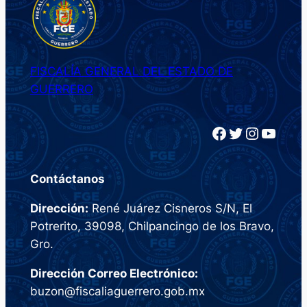
FISCALÍA GENERAL DEL ESTADO DE
GUERRERO
Facebook
Twitter
Instagram
YouTube
Contáctanos
Dirección:
René Juárez Cisneros S/N, El
Potrerito, 39098, Chilpancingo de los Bravo,
Gro.
Dirección Correo Electrónico:
buzon@fiscaliaguerrero.gob.mx